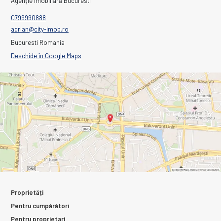
Agenție imobiliară Bucuresti
0799990888
adrian@city-imob.ro
Bucuresti Romania
Deschide în Google Maps
Proprietăți
Pentru cumpărători
Pentru proprietari