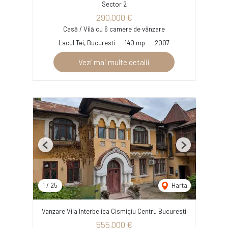
Sector 2
290,000 €
Casă / Vilă cu 6 camere de vânzare
Lacul Tei, Bucuresti
140 mp
2007
Vezi mai multe detalii
Previous
Next
1
/
25
Harta
Vanzare Vila Interbelica Cismigiu Centru Bucuresti
555,000 €