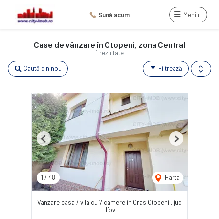
Sună acum
Meniu
Case de vânzare în Otopeni, zona Central
1 rezultate
Caută din nou
Filtrează
Previous
Next
1
/
48
Harta
Vanzare casa / vila cu 7 camere in Oras Otopeni , jud
Ilfov