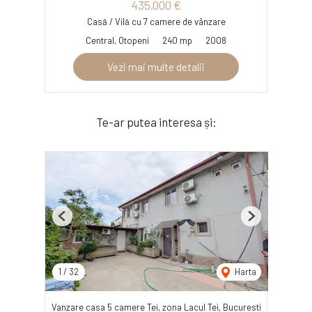
435,000 €
Casă / Vilă cu 7 camere de vânzare
Central, Otopeni
240 mp
2008
Vezi mai multe detalii
Te-ar putea interesa și:
Previous
Next
1
/
32
Harta
Vanzare casa 5 camere Tei, zona Lacul Tei, Bucuresti