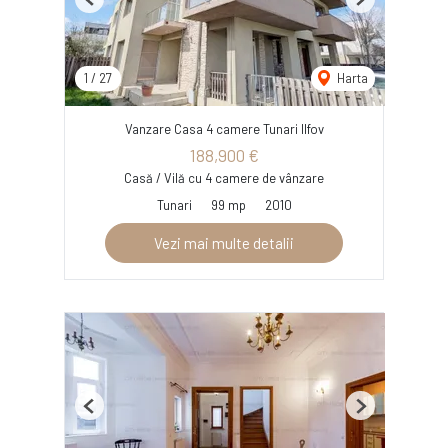
Previous
Next
1
/
27
Harta
Vanzare Casa 4 camere Tunari Ilfov
188,900 €
Casă / Vilă cu 4 camere de vânzare
Tunari
99 mp
2010
Vezi mai multe detalii
Previous
Next