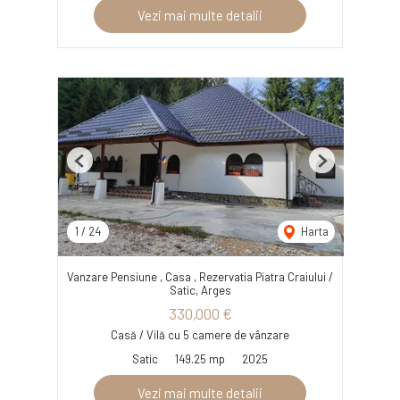
Vezi mai multe detalii
Previous
Next
1
/
24
Harta
Vanzare Pensiune , Casa , Rezervatia Piatra Craiului /
Satic, Arges
330,000 €
Casă / Vilă cu 5 camere de vânzare
Satic
149.25 mp
2025
Vezi mai multe detalii