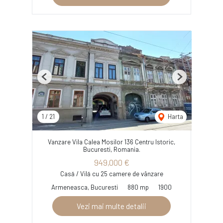
Previous
Next
1
/
21
Harta
Vanzare Vila Calea Mosilor 136 Centru Istoric,
Bucuresti, Romania.
949,000 €
Casă / Vilă cu 25 camere de vânzare
Armeneasca, Bucuresti
880 mp
1900
Vezi mai multe detalii