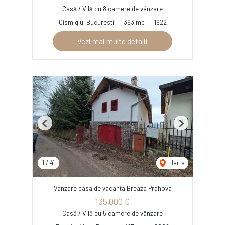
Casă / Vilă cu 8 camere de vânzare
Cismigiu, Bucuresti
393 mp
1922
Vezi mai multe detalii
Previous
Next
1
/
41
Harta
Vanzare casa de vacanta Breaza Prahova
135,000 €
Casă / Vilă cu 5 camere de vânzare