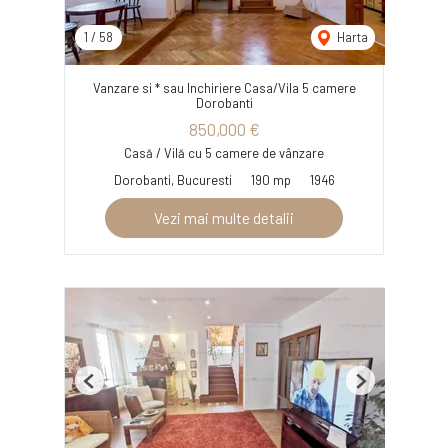
1
/
58
Harta
Vanzare si * sau Inchiriere Casa/Vila 5 camere
Dorobanti
850,000 €
Casă / Vilă cu 5 camere de vânzare
Dorobanti, Bucuresti
190 mp
1946
Vezi mai multe detalii
Previous
Next