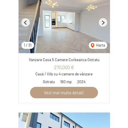
Previous
Next
1
/
31
Harta
Vanzare Casa 5 Camere Corbeanca Ostratu
270,000 €
Casă / Vilă cu 4 camere de vânzare
Ostratu
160 mp
2024
Vezi mai multe detalii