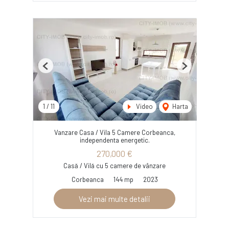
Previous
Next
1
/
11
Video
Harta
Vanzare Casa / Vila 5 Camere Corbeanca,
independenta energetic.
270,000 €
Casă / Vilă cu 5 camere de vânzare
Corbeanca
144 mp
2023
Vezi mai multe detalii