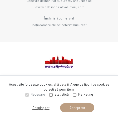
Case vile de închiriat Bucuresti, Iancu Nicolae
Case vile de închiriat Voluntari, Nord
Închirieri comercial
Spații comerciale de închiriat Bucuresti
©
2026
Smart City Promotions S.R.L.
Acest site folosește cookies,
află detalii
.
Alege ce tipuri de cookies
dorești să permitem:
Site creat în
Necesare
Statistică
Marketing
Resping tot
Accept tot