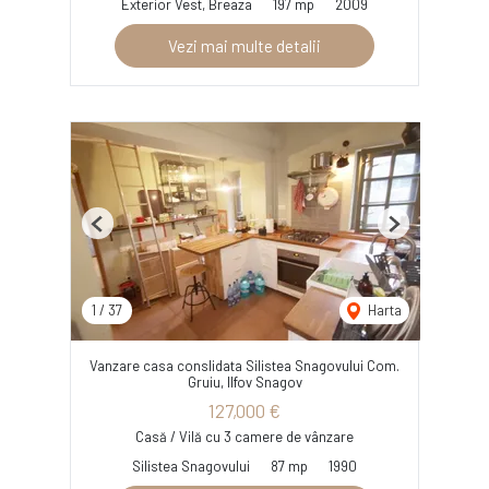
Exterior Vest, Breaza
197 mp
2009
Vezi mai multe detalii
Previous
Next
1
/
37
Harta
Vanzare casa conslidata Silistea Snagovului Com.
Gruiu, Ilfov Snagov
127,000 €
Casă / Vilă cu 3 camere de vânzare
Silistea Snagovului
87 mp
1990