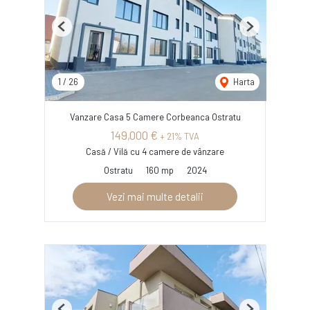
Previous
Next
1
/
26
Harta
Vanzare Casa 5 Camere Corbeanca Ostratu
149,000 €
+ 21% TVA
Casă / Vilă cu 4 camere de vânzare
Ostratu
160 mp
2024
Vezi mai multe detalii