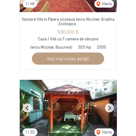
1
/
48
Harta
Vanzare Vila in Pipera soseaua Iancu Nicolae, Gradina
Zoologica ,
590,000 €
Casă / Vilă cu 7 camere de vânzare
Iancu Nicolae, Bucuresti
303 mp
2005
Vezi mai multe detalii
Previous
Next
1
/
30
Harta