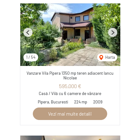
Previous
Next
1
/
54
Harta
Vanzare Vila Pipera 1350 mp teren adiacent Iancu
Nicolae
595,000 €
Casă / Vilă cu 6 camere de vânzare
Pipera, Bucuresti
224 mp
2009
Vezi mai multe detalii