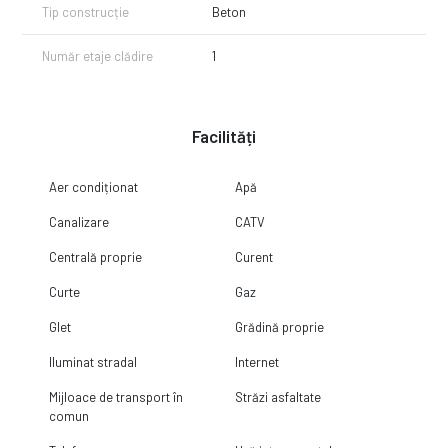
Tip construcție
Beton
Număr etaje clădire
1
Facilități
Aer condiționat
Apă
Canalizare
CATV
Centrală proprie
Curent
Curte
Gaz
Glet
Grădină proprie
Iluminat stradal
Internet
Mijloace de transport în
Străzi asfaltate
comun