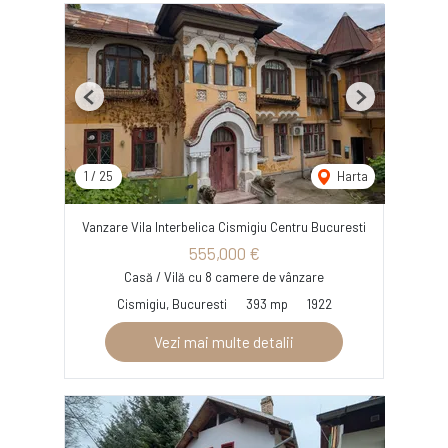
Previous
Next
1
/
25
Harta
Vanzare Vila Interbelica Cismigiu Centru Bucuresti
555,000 €
Casă / Vilă cu 8 camere de vânzare
Cismigiu, Bucuresti
393 mp
1922
Vezi mai multe detalii