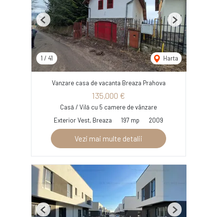
Previous
Next
1
/
41
Harta
Vanzare casa de vacanta Breaza Prahova
135,000 €
Casă / Vilă cu 5 camere de vânzare
Exterior Vest, Breaza
197 mp
2009
Vezi mai multe detalii
Previous
Next