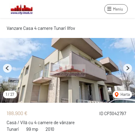
Meniu
Vanzare Casa 4 camere Tunari Ilfov
Previous
Next
1
/
27
Harta
188,900 €
ID CP3042797
Casă / Vilă cu 4 camere de vânzare
Tunari
99 mp
2010