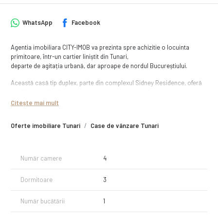
WhatsApp
Facebook
Agentia imobiliara CITY-IMOB va prezinta spre achizitie o locuinta
primitoare, într-un cartier liniștit din Tunari,
departe de agitația urbană, dar aproape de nordul Bucureștiului.
Această casă tip duplex, parte din complexul Sidney Residence, oferă
echilibrul perfect între viața modernă și relaxarea în aer curat.
Citește mai mult
Detalii principale:
• Suprafață utilă: 98 mp (132 mp construiți)
Oferte imobiliare Tunari
Case de vânzare Tunari
• Regim de înălțime: P+1
• 4 camere: 3 dormitoare + living generos
• 3 băi, bucătărie deschisa, spații de depozitare
• Teren: 184 mp, cu curte amenajata si îngrijită – ideală pentru relaxare,
Număr camere
4
inclusiv cu balansoar si mobilier de gradina
• Loc de parcare in fata casei
Dormitoare
3
Compartimentari:
Parter:
Număr bucătării
1
- Living (Camera de zi) = 25.15 Mp Utili ;