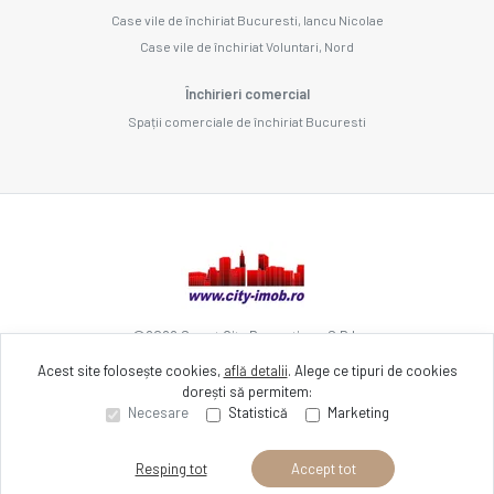
Case vile de închiriat Bucuresti, Iancu Nicolae
Case vile de închiriat Voluntari, Nord
Închirieri comercial
Spații comerciale de închiriat Bucuresti
©
2026
Smart City Promotions S.R.L.
Acest site folosește cookies,
află detalii
.
Alege ce tipuri de cookies
dorești să permitem:
Site creat în
Necesare
Statistică
Marketing
Resping tot
Accept tot
Sună acum
Solicită vizionare