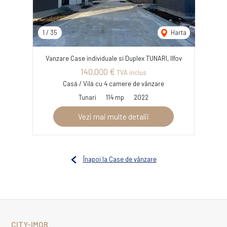
1
/
35
Harta
Vanzare Case individuale si Duplex TUNARI, Ilfov
140,000 €
TVA inclus
Casă / Vilă cu 4 camere de vânzare
Tunari
114 mp
2022
Vezi mai multe detalii
Înapoi la Case de vânzare
CITY-IMOB