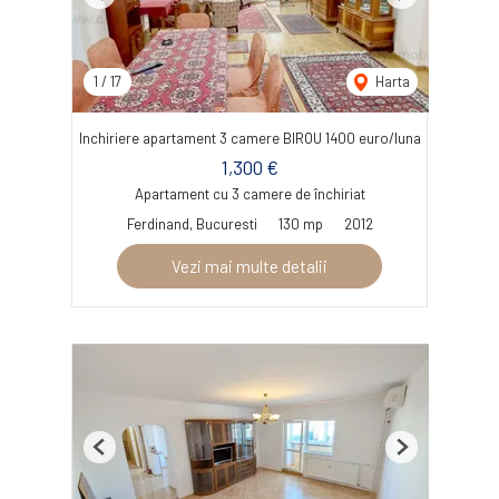
Previous
Next
1
/
17
Harta
Inchiriere apartament 3 camere BIROU 1400 euro/luna
1,300 €
Apartament cu 3 camere de închiriat
Ferdinand, Bucuresti
130 mp
2012
Vezi mai multe detalii
Previous
Next