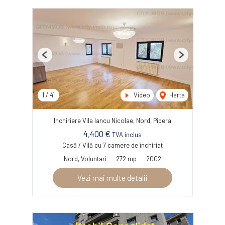
Previous
Next
1
/
41
Video
Harta
Inchiriere Vila Iancu Nicolae, Nord, Pipera
4,400 €
TVA inclus
Casă / Vilă cu 7 camere de închiriat
Nord, Voluntari
272 mp
2002
Vezi mai multe detalii