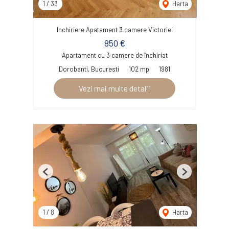
1
/
33
Harta
Inchiriere Apatament 3 camere Victoriei
850 €
Apartament cu 3 camere de închiriat
Dorobanti, Bucuresti
102 mp
1981
Vezi mai multe detalii
Previous
Next
1
/
8
Harta