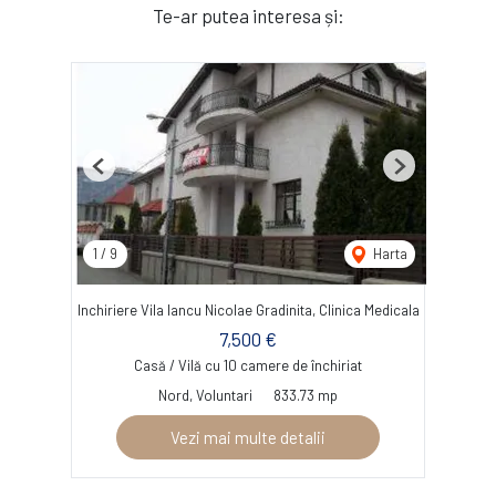
Te-ar putea interesa și:
Previous
Next
1
/
9
Harta
Inchiriere Vila Iancu Nicolae Gradinita, Clinica Medicala
7,500 €
Casă / Vilă cu 10 camere de închiriat
Nord, Voluntari
833.73 mp
Vezi mai multe detalii