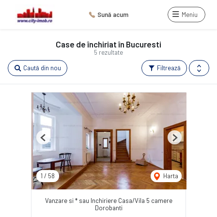
Sună acum
Meniu
Case de închiriat în Bucuresti
5 rezultate
Caută din nou
Filtrează
Previous
Next
1
/
58
Harta
Vanzare si * sau Inchiriere Casa/Vila 5 camere
Dorobanti