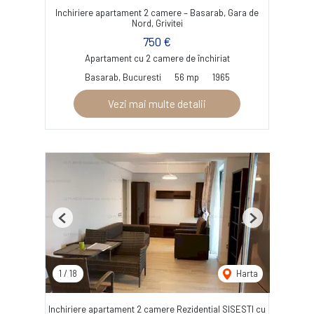
Inchiriere apartament 2 camere – Basarab, Gara de
Nord, Grivitei
750 €
Apartament cu 2 camere de închiriat
Basarab, Bucuresti
56 mp
1965
Vezi mai multe detalii
Previous
Next
1
/
18
Harta
Inchiriere apartament 2 camere Rezidential SISESTI cu