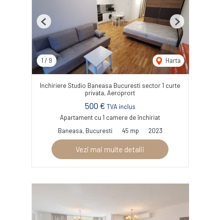
Previous
Next
1
/
9
Harta
Inchiriere Studio Baneasa Bucuresti sector 1 curte
privata, Aeroprort
500 €
TVA inclus
Apartament cu 1 camere de închiriat
Baneasa, Bucuresti
45 mp
2023
Vezi mai multe detalii