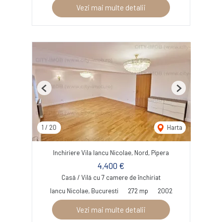
Vezi mai multe detalii
Previous
Next
1
/
20
Harta
Inchiriere Vila Iancu Nicolae, Nord, Pipera
4,400 €
Casă / Vilă cu 7 camere de închiriat
Iancu Nicolae, Bucuresti
272 mp
2002
Vezi mai multe detalii