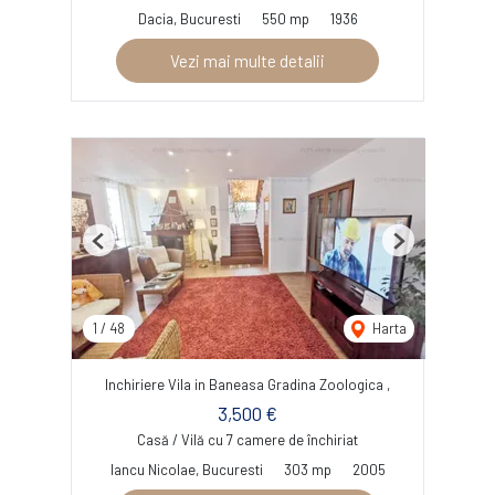
Dacia, Bucuresti
550 mp
1936
Vezi mai multe detalii
Previous
Next
1
/
48
Harta
Inchiriere Vila in Baneasa Gradina Zoologica ,
3,500 €
Casă / Vilă cu 7 camere de închiriat
Iancu Nicolae, Bucuresti
303 mp
2005