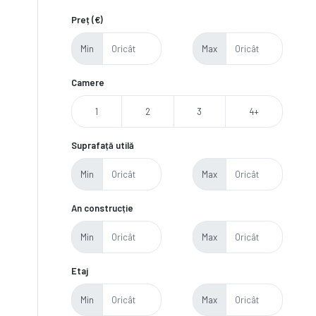
Preț (€)
Min
Max
Camere
1
2
3
4+
Suprafață utilă
Min
Max
An construcție
Min
Max
Etaj
Min
Max