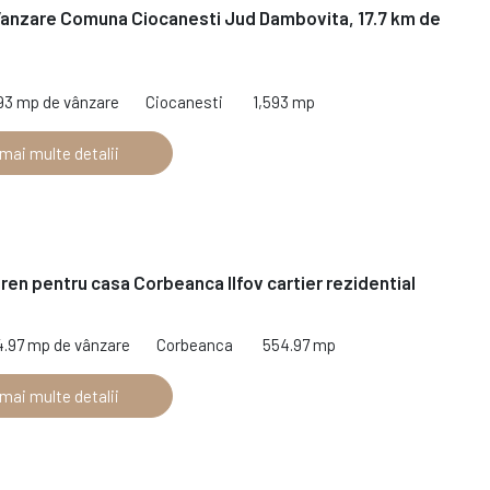
Vanzare Comuna Ciocanesti Jud Dambovita, 17.7 km de
593 mp de vânzare
Ciocanesti
1,593 mp
 mai multe detalii
ren pentru casa Corbeanca Ilfov cartier rezidential
4.97 mp de vânzare
Corbeanca
554.97 mp
 mai multe detalii