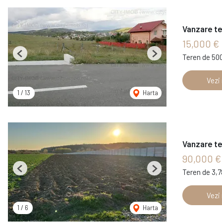
Vanzare te
15,000 €
Teren de 50
Previous
Next
Vezi
1
/
13
Harta
Vanzare te
90,000 €
Teren de 3,
Previous
Next
Vezi
1
/
6
Harta