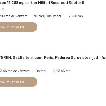
ren 12.288 mp cartier Militari Bucuresti Sector 6
0 €
,288 mp de vânzare
Militari, Bucuresti
12,288 mp
 mai multe detalii
REN, Sat.Balteni, com. Peris, Padurea Scrovistea, jud IIlfo
23.46 mp de vânzare
Balteni
1,123.46 mp
 mai multe detalii