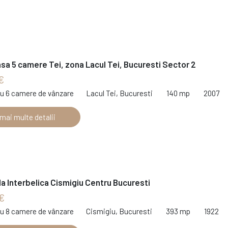
sa 5 camere Tei, zona Lacul Tei, Bucuresti Sector 2
€
cu 6 camere de vânzare
Lacul Tei, Bucuresti
140 mp
2007
 mai multe detalii
la Interbelica Cismigiu Centru Bucuresti
€
cu 8 camere de vânzare
Cismigiu, Bucuresti
393 mp
1922