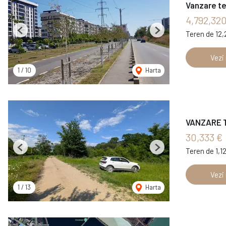
Vanzare te
4,792,32
Teren de 12
Previous
Next
Vezi
1
/
10
Harta
VANZARE TE
30,333 €
Teren de 1,1
Previous
Next
Vezi
1
/
13
Harta