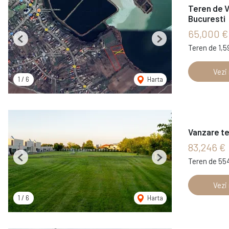
Teren de 
Bucuresti
65,000 €
Previous
Next
Teren de 1,
Vezi
1
/
6
Harta
Vanzare te
83,246 €
Teren de 55
Previous
Next
Vezi
1
/
6
Harta