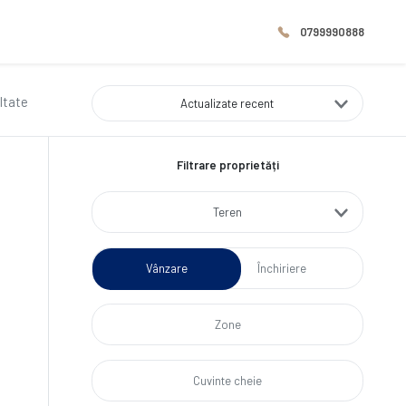
0799990888
ultate
Actualizate recent
Filtrare proprietăți
Teren
Vânzare
Închiriere