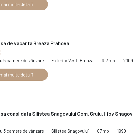
 mai multe detalii
asa de vacanta Breaza Prahova
€
cu 5 camere de vânzare
Exterior Vest, Breaza
197 mp
2009
 mai multe detalii
sa conslidata Silistea Snagovului Com. Gruiu, Ilfov Snagov
€
cu 3 camere de vânzare
Silistea Snagovului
87 mp
1990