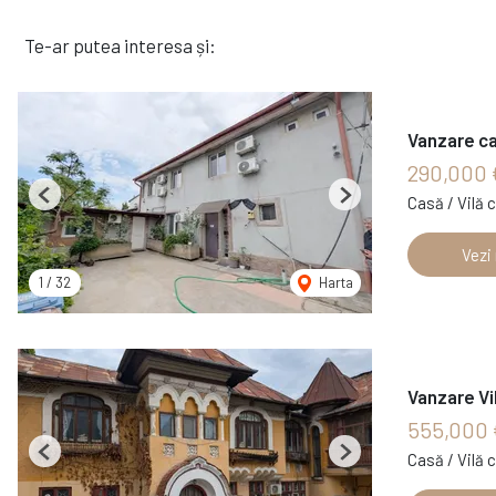
Te-ar putea interesa și:
Vanzare ca
290,000 
Casă / Vilă 
Previous
Next
Vezi
1
/
32
Harta
Vanzare Vi
555,000 
Casă / Vilă 
Previous
Next