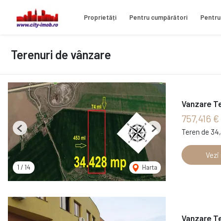
Proprietăți
Pentru cumpărători
Pentru
Terenuri de vânzare
Vanzare Te
757,416 €
Teren de 34
Previous
Next
Vezi
1
/
14
Harta
Vanzare Te