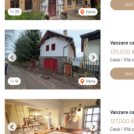
Vezi
1
/
25
Harta
Vanzare c
135,000 
Casă / Vilă 
Previous
Next
Vezi
1
/
41
Harta
Vanzare ca
127,000 
Casă / Vilă 
Previous
Next