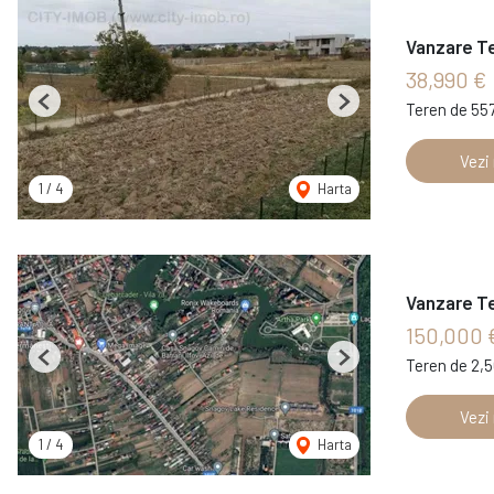
Vanzare T
38,990 €
Teren de 55
Previous
Next
Vezi
1
/
4
Harta
Vanzare T
150,000 
Teren de 2,
Previous
Next
Vezi
1
/
4
Harta