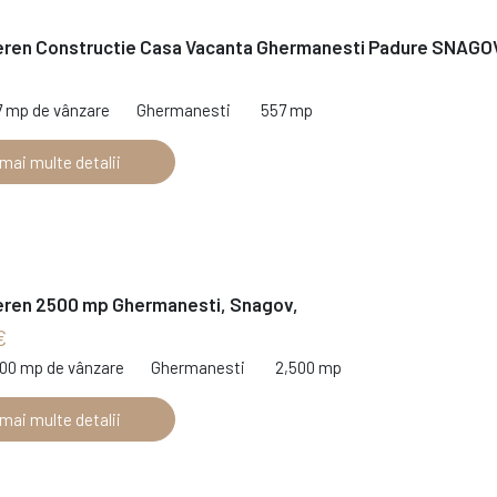
eren Constructie Casa Vacanta Ghermanesti Padure SNAGO
7 mp de vânzare
Ghermanesti
557 mp
 mai multe detalii
eren 2500 mp Ghermanesti, Snagov,
€
500 mp de vânzare
Ghermanesti
2,500 mp
 mai multe detalii