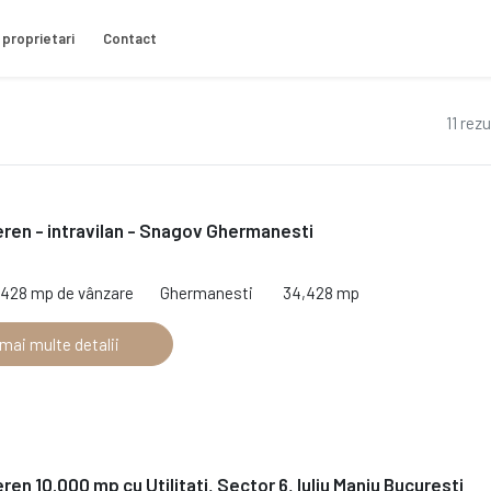
 proprietari
Contact
11 rez
ren - intravilan - Snagov Ghermanesti
,428 mp de vânzare
Ghermanesti
34,428 mp
 mai multe detalii
ren 10.000 mp cu Utilitati, Sector 6, Iuliu Maniu Bucuresti