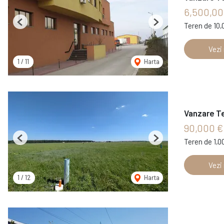
6,500,00
Teren de 10
Previous
Next
Vezi
1
/
11
Harta
Vanzare Te
90,000 
Teren de 1,
Previous
Next
Vezi
1
/
12
Harta