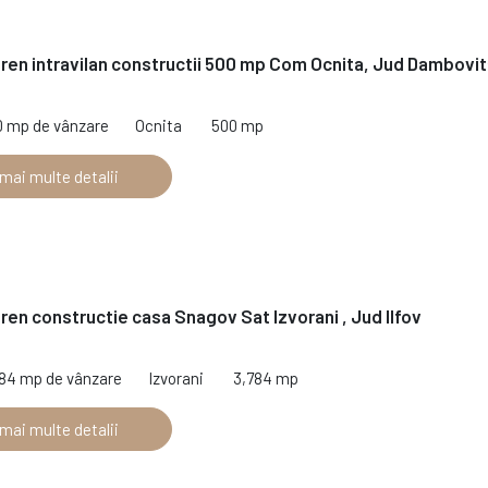
ren intravilan constructii 500 mp Com Ocnita, Jud Dambovi
0 mp de vânzare
Ocnita
500 mp
 mai multe detalii
ren constructie casa Snagov Sat Izvorani , Jud Ilfov
784 mp de vânzare
Izvorani
3,784 mp
 mai multe detalii