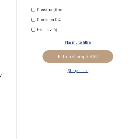
Construcții noi
Comision 0%
Exclusivități
Mai multe filtre
Șterge filtre
v