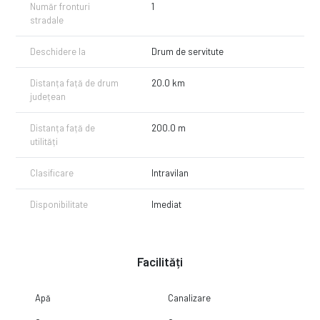
Număr fronturi
1
stradale
Deschidere la
Drum de servitute
Distanța față de drum
20.0 km
județean
Distanța față de
200.0 m
utilități
Clasificare
Intravilan
Disponibilitate
Imediat
Facilități
Apă
Canalizare