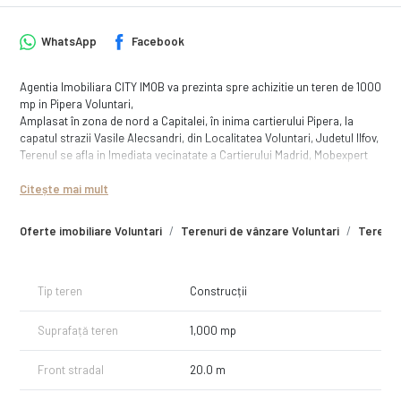
WhatsApp
Facebook
Agentia Imobiliara CITY IMOB va prezinta spre achizitie un teren de 1000
mp in Pipera Voluntari,
Amplasat în zona de nord a Capitalei, în inima cartierului Pipera, la
capatul strazii Vasile Alecsandri, din Localitatea Voluntari, Judetul Ilfov,
Terenul se afla in Imediata vecinatate a Cartierului Madrid, Mobexpert
Homes Pipera, Complex rezidențial Aluniș.
Citește mai mult
Terenul are forma dreptunghiulara cu o deschidere de 20 ml si o
adancime de 50 ml. Utilitatile fiind in proximitate.
Oferte imobiliare Voluntari
Terenuri de vânzare Voluntari
Terenur
Terenul beneficiază de proximitatea celor mai bune școli și grădinițe,
atât publice, cât și private, centre comerciale, supermarketuri,
restaurante, săli de fitness și spații de relaxare. Retras față de agitația
Tip teren
Construcții
și traficul arterelor principale , complexul oferă acces facil catre: DN1 –
Aeroportul Henri Coandă, autostrăzile A0 și A3, centura Bucureștiului,
Suprafață teren
1,000 mp
precum și orasele limitrofe dar și către polii de birouri de pe Bulevardul
Dimitrie Pompeiu și Calea Floreasca.
Front stradal
20.0 m
Pentru detalii si vizionari nu ezitati sa contactati brokerul Imobiliar.