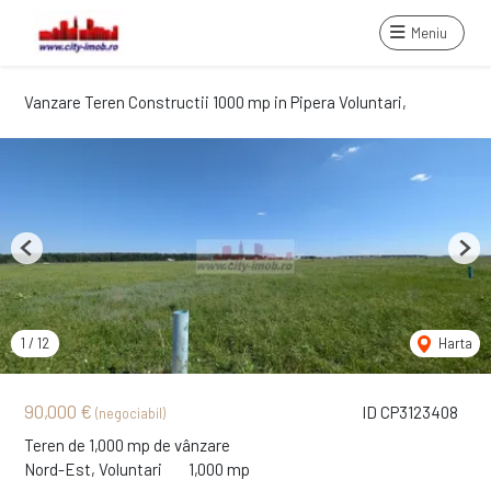
Meniu
Vanzare Teren Constructii 1000 mp in Pipera Voluntari,
Previous
Next
1
/
12
Harta
90,000 €
ID CP3123408
(negociabil)
Teren de 1,000 mp de vânzare
Nord-Est, Voluntari
1,000 mp