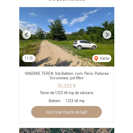
Previous
Next
1
/
13
Harta
VANZARE TEREN, Sat.Balteni, com. Peris, Padurea
Scrovistea, jud IIlfov
30,333 €
Teren de 1,123.46 mp de vânzare
Balteni
1,123.46 mp
Vezi mai multe detalii