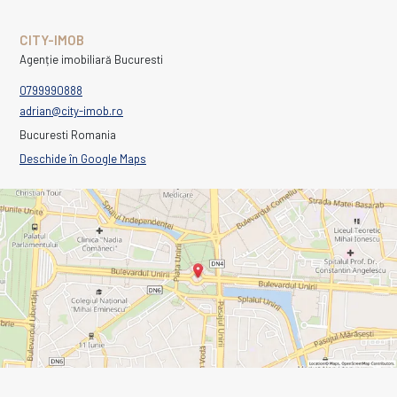
CITY-IMOB
Agenție imobiliară Bucuresti
0799990888
adrian@city-imob.ro
Bucuresti Romania
Deschide în Google Maps