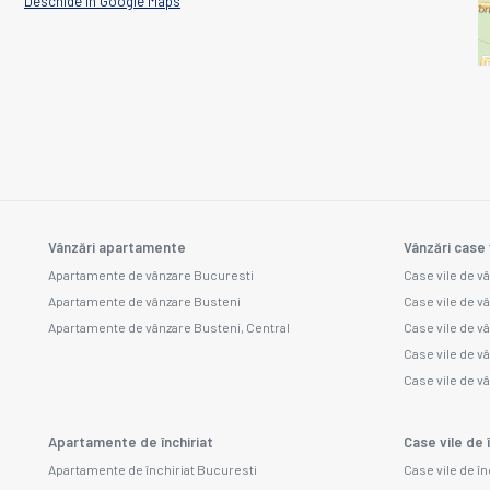
Deschide în Google Maps
Vânzări apartamente
Vânzări case 
Apartamente de vânzare Bucuresti
Case vile de v
Apartamente de vânzare Busteni
Case vile de v
Apartamente de vânzare Busteni, Central
Case vile de v
Case vile de 
Case vile de 
Apartamente de închiriat
Case vile de î
Apartamente de închiriat Bucuresti
Case vile de î