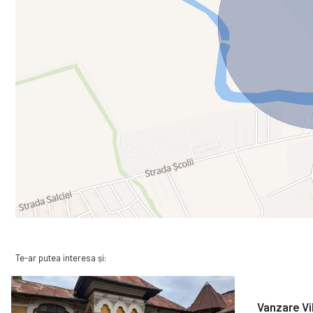
w w w . city - imob . ro
Te-ar putea interesa și:
Vanzare Vi