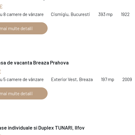
€
cu 8 camere de vânzare
Cismigiu, Bucuresti
393 mp
1922
 mai multe detalii
asa de vacanta Breaza Prahova
€
cu 5 camere de vânzare
Exterior Vest, Breaza
197 mp
2009
 mai multe detalii
se individuale si Duplex TUNARI, Ilfov