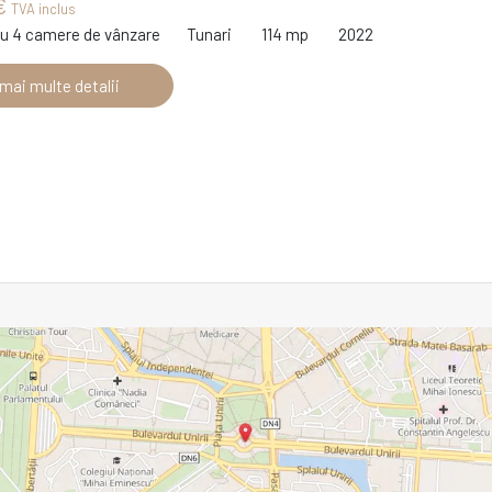
€
TVA inclus
cu 4 camere de vânzare
Tunari
114 mp
2022
 mai multe detalii