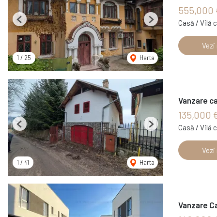
555,000 
Casă / Vilă 
Previous
Next
Vezi
1
/
25
Harta
Vanzare c
135,000 
Casă / Vilă 
Previous
Next
Vezi
1
/
41
Harta
Vanzare Ca