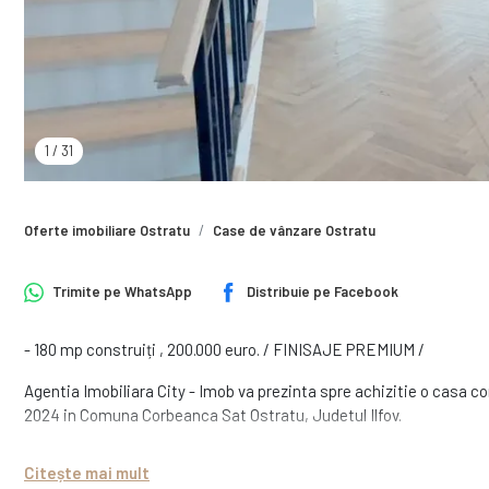
1
/
31
Oferte imobiliare Ostratu
Case de vânzare Ostratu
Trimite pe
WhatsApp
Distribuie pe
Facebook
- 180 mp construiți , 200.000 euro. / FINISAJE PREMIUM /
Agentia Imobiliara City - Imob va prezinta spre achizitie o casa c
2024 in Comuna Corbeanca Sat Ostratu, Judetul Ilfov.
La doar 5 minute distanta de Complexul rezidenrial Paradisul Ver
Citește mai mult