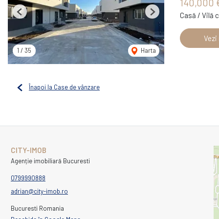
140,000 
Casă / Vilă 
Previous
Next
Vezi
1
/
35
Harta
Înapoi la Case de vânzare
CITY-IMOB
Agenție imobiliară Bucuresti
0799990888
adrian@city-imob.ro
Bucuresti Romania