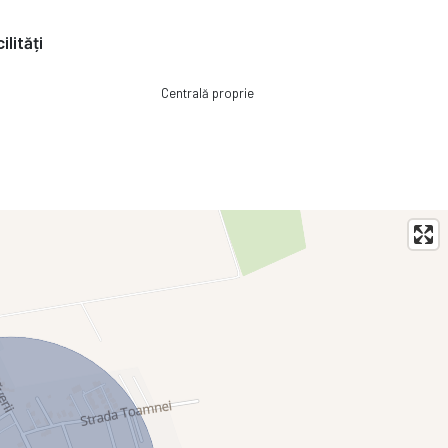
a de caldura aer-apa iar acoperisul fiecarei unitati locative este
ilități
si a unui sistem de panouri fotovoltaice.
Centrală proprie
ral se impleteste perfect cu aerul curat și linia linistita de viața!
onie cu natura și sa te bucuri de toate avantajele vieții la tara, fara a
te, stalpii, grinzi și placile din beton armat conferă sistemului o
toare de dimensiuni mari, 4 băi, cameră de zi, bucătărie, living, fiind
r.