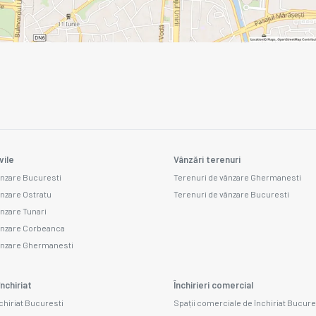
vile
Vânzări terenuri
ânzare Bucuresti
Terenuri de vânzare Ghermanesti
ânzare Ostratu
Terenuri de vânzare Bucuresti
ânzare Tunari
vânzare Corbeanca
vânzare Ghermanesti
nchiriat
Închirieri comercial
nchiriat Bucuresti
Spații comerciale de închiriat Bucure