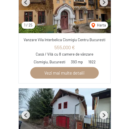
Previous
Next
1
/
25
Harta
Vanzare Vila Interbelica Cismigiu Centru Bucuresti
555,000 €
Casă / Vilă cu 8 camere de vânzare
Cismigiu, Bucuresti
393 mp
1922
Vezi mai multe detalii
Previous
Next