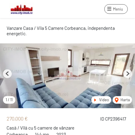
Meniu
Vanzare Casa / Vila 5 Camere Corbeanca, independenta
energetic.
Previous
Next
1
/
11
Video
Harta
270,000 €
ID CP2396417
Casă / Vilă cu 5 camere de vânzare
Corbeanca
144 mp
2023