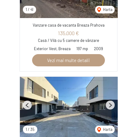
1
/
41
Harta
Vanzare casa de vacanta Breaza Prahova
135,000 €
Casă / Vilă cu 5 camere de vânzare
Exterior Vest, Breaza
197 mp
2009
Vezi mai multe detalii
Previous
Next
1
/
35
Harta