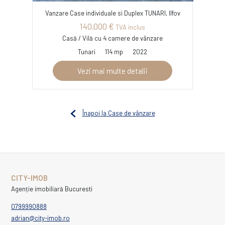
Vanzare Case individuale si Duplex TUNARI, Ilfov
140,000 €
TVA inclus
Casă / Vilă cu 4 camere de vânzare
Tunari
114 mp
2022
Vezi mai multe detalii
Înapoi la Case de vânzare
CITY-IMOB
Agenție imobiliară Bucuresti
0799990888
adrian@city-imob.ro