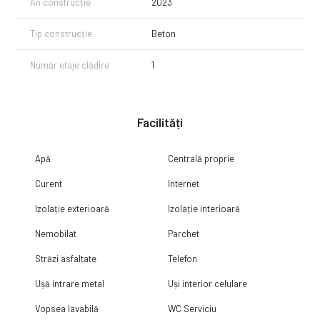
An construcție
2023
Tip construcție
Beton
Număr etaje clădire
1
Facilități
Apă
Centrală proprie
Curent
Internet
Izolație exterioară
Izolație interioară
Nemobilat
Parchet
Străzi asfaltate
Telefon
Ușă intrare metal
Uși interior celulare
Vopsea lavabilă
WC Serviciu