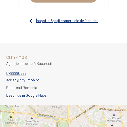
Înapoi la Spații comerciale de închiriat
CITY-IMOB
Agenție imobiliară Bucuresti
0799990888
adrian@city-imob.ro
Bucuresti Romania
Deschide în Google Maps