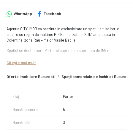
WhatsApp
Facebook
Agentia CITY-IMOB va prezinta in exclusivitate un spatiu situat intr-o
cladire cu regim de inaltime P+4E, finalizata in 2017, amplasata in
Colentina, zona Rau – Maior Vasile Bacila.
Spatiul se desfasoara Parter si cuprinde o suprafata de 155 mp.
Actualmente la interior spatiul este este „la alb” si poate fi amenajat la
Citește mai mult
cerere in functie de activitatea desfasurata.
Oferte imobiliare Bucuresti
Spații comerciale de închiriat Bucuresti
Spatiul este compartimentat dupa cum urmeaza: Zona de receptie si
grup sanitar clienti 25 mp mp, sala mare open space = 50 mp,
cabinetul 1 = 20 mp cabinetul 2 = 20 mp, hol si grup sanitar, terasa
privata.
Etaj
Parter
Spatiul are o foarte buna vizibilitate datorita vitrinei si intrarii stradale si
Număr camere
5
este pretabil atat pentru birouri cat si pentru diverse activitati
comerciale, clinica medicala, cabinet medicina individuala, cabinet
terapie recuperatorie, centru fitness, sala de evenimente, sau birouri.
Număr băi
3
Avantajul acestei proprietati consta si in disponibilitatea proprietarului
de a amenaja / autoriza spatiul confirm cerintelor de business ale