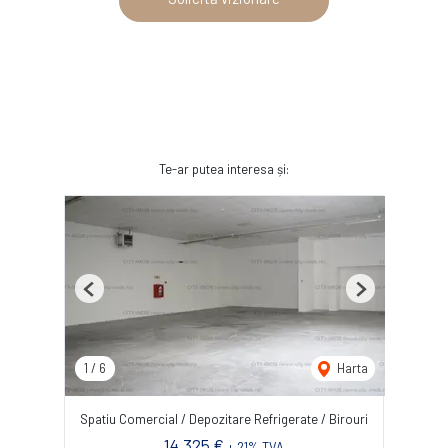
Te-ar putea interesa și:
Previous
Next
1
/
6
Harta
Spatiu Comercial / Depozitare Refrigerate / Birouri
14,325 €
+ 21% TVA