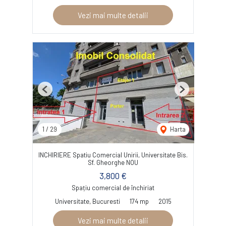
Vezi mai multe detalii
Previous
Next
1
/
29
Harta
INCHIRIERE Spatiu Comercial Unirii, Universitate Bis.
Sf. Gheorghe NOU
3,800 €
Spațiu comercial de închiriat
Universitate, Bucuresti
174 mp
2015
Vezi mai multe detalii