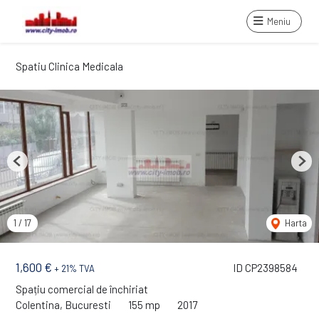
Meniu
Spatiu Clinica Medicala
Previous
Next
1
/
17
Harta
1,600 €
ID CP2398584
+ 21% TVA
Spațiu comercial de închiriat
Colentina, Bucuresti
155 mp
2017