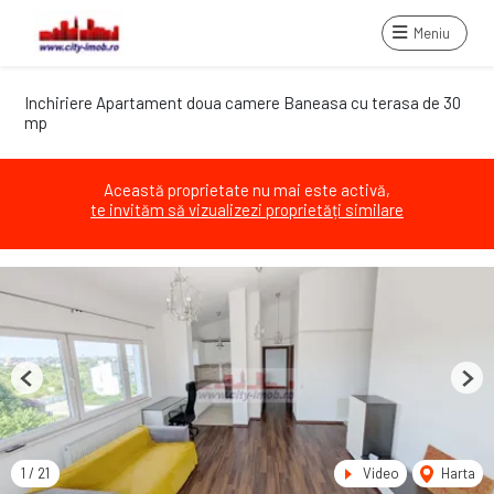
Meniu
Inchiriere Apartament doua camere Baneasa cu terasa de 30
mp
Această proprietate nu mai este activă,
te invităm să vizualizezi proprietăți similare
Previous
Next
1
/
21
Video
Harta