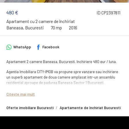
480 €
ID CP2397811
Apartament cu 2 camere de închiriat
Baneasa, Bucuresti
70 mp
2016
WhatsApp
Facebook
Apartament 2 camere Baneasa, Bucuresti. Inchiriere 480 eur / luna.
Agentia Imobiliara CITY-IMOB va propune spre vanzare sau inchiriere
un superb apartament de doua camere amplasat intr-un ansamblu
rezidential aproape de padurea Baneasa Sector 1 Bucuresti.
Apartamentul este pozitionat la etajul 5 din S+P +5 etaje intr-un imobil
construit in anul 2016
Citește mai mult
Ansambul rezidential este pozitionat in zona Padurii Jandarmeriei
Oferte imobiliare Bucuresti
Apartamente de închiriat Bucuresti
A
Baneasa, Bucuresti Sector 1, la mai putin de 5 km de Mall Baneasa
Shoping City, Metro Baneasa, Selgros. Exista de asemenea acces facil
si catrea Mega Image si Lidl.