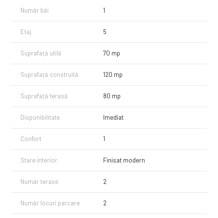
Număr băi
1
Pentru alte detalii si vizionari nu ezitati sa contactati brokerul imobiliar.
Ionescu Adrian
Etaj
5
07 99 990 888
adrian@ city-imob.ro
Suprafață utilă
70 mp
www.city-imob.ro
Suprafață construită
120 mp
Suprafață terasă
80 mp
Disponibilitate
Imediat
Confort
1
Stare interior
Finisat modern
Număr terase
2
Număr locuri parcare
2