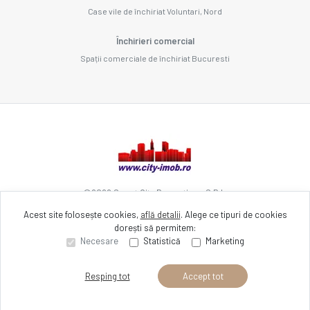
Case vile de închiriat Voluntari, Nord
Închirieri comercial
Spații comerciale de închiriat Bucuresti
©
2026
Smart City Promotions S.R.L.
Acest site folosește cookies,
află detalii
.
Alege ce tipuri de cookies
dorești să permitem:
Site creat în
Necesare
Statistică
Marketing
Resping tot
Accept tot