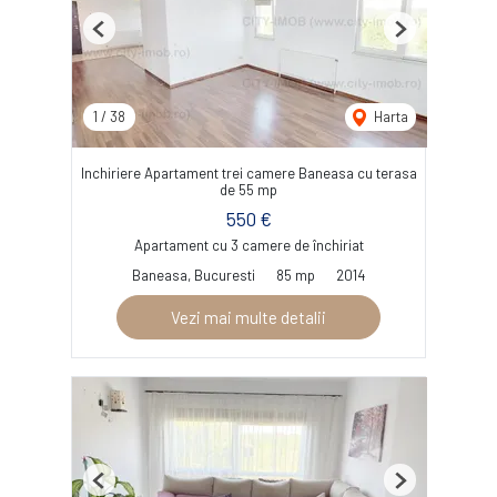
Previous
Next
1
/
38
Harta
Inchiriere Apartament trei camere Baneasa cu terasa
de 55 mp
550 €
Apartament cu 3 camere de închiriat
Baneasa, Bucuresti
85 mp
2014
Vezi mai multe detalii
Previous
Next