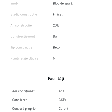
Imobil
Bloc de apart.
Stadiu construcție
Finisat
An construcție
2016
Construcție nouă
Da
Tip construcție
Beton
Număr etaje clădire
5
Facilități
Aer condiționat
Apă
Canalizare
CATV
Centrală proprie
Curent