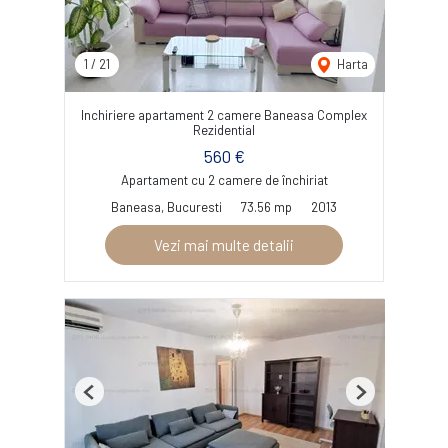
1
/
21
Harta
Inchiriere apartament 2 camere Baneasa Complex
Rezidential
560 €
Apartament cu 2 camere de închiriat
Baneasa, Bucuresti
73.56 mp
2013
Vezi mai multe detalii
Previous
Next